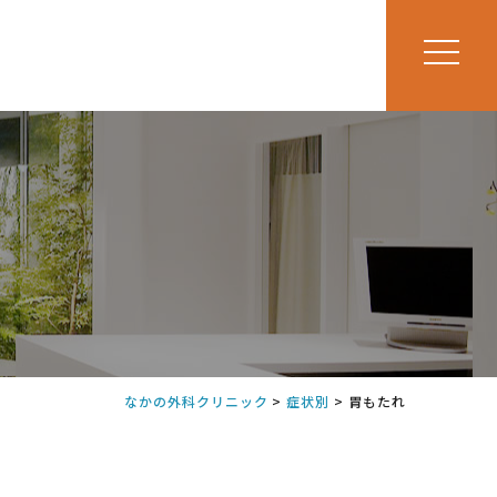
なかの外科クリニック
>
症状別
>
胃もたれ