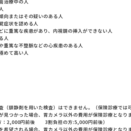
菌治療中の人
人
傾向またはその疑いのある人
覚症状を認める人
どに重篤な疾患があり、内視鏡の挿入ができない人
る人
や重篤な不整脈などの心疾患のある人
極めて高い人
査（鎮静剤を用いた検査）はできません。（保険診療では
が見つかった場合、胃カメラ以外の費用が保険診療となり
：2,000円前後 3割負担の方:5,000円前後）
を希望される場合、胃カメラ以外の費用が保険診療となり