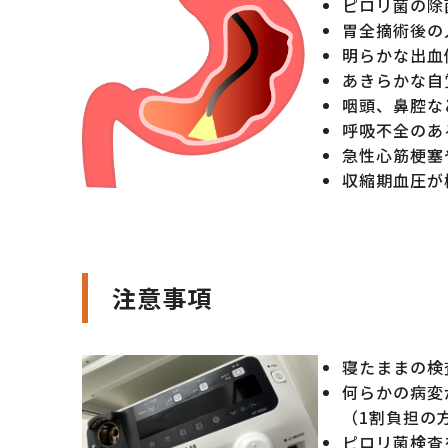
ピロリ菌の除
胃全摘術後の
明らかな出血
あきらかな自
咽頭、鼻腔な
呼吸不全のあ
急性心筋梗塞
収縮期血圧が
注意事項
寝たままの検
何らかの病変
（1割負担の方
ピロリ菌検査