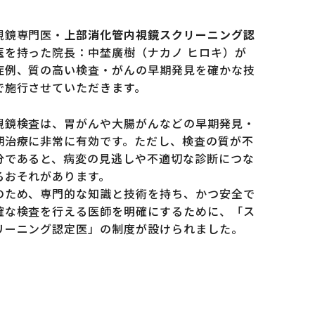
視鏡専門医・
上部消化管内視鏡スクリーニング認
医
を持った院長：中埜廣樹（ナカノ ヒロキ）が
症例、質の高い検査・がんの早期発見を確かな技
で施行させていただきます。
視鏡検査は、胃がんや大腸がんなどの早期発見・
期治療に非常に有効です。ただし、検査の質が不
分であると、病変の見逃しや不適切な診断につな
るおそれがあります。
のため、専門的な知識と技術を持ち、かつ安全で
確な検査を行える医師を明確にするために、「ス
リーニング認定医」の制度が設けられました。