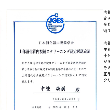
内
定
全
術
内
早
十
が
そ
正
ク